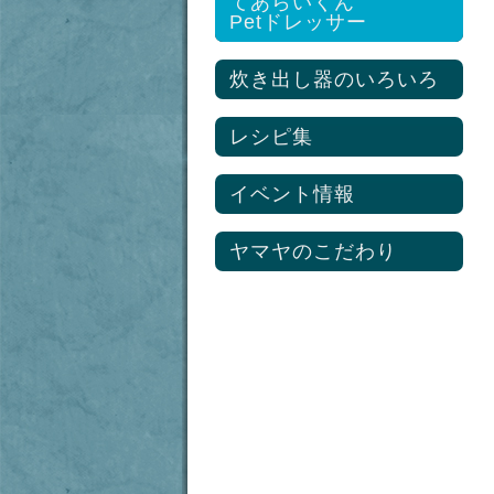
てあらいくん
熱交換器
プロ調理用具セット
Petドレッサー
シャワールーム
85型平鍋
熱交換器
炊き出しキッチン
ステンレス蓋
炊き出し器のいろいろ
ヘッダー・ペアパイプ
85ℓ大ざる/二段式ボイル
足元暖房システム
ザル
石油給湯ボイラー
レシピ集
長把手ステンレスざる
プロ調理用具セット
熱交換器
イベント情報
ヤマヤのこだわり