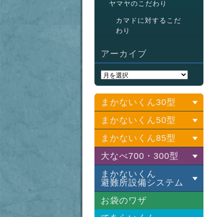
ヤマヤのこだわり
カマドに対するこだ
わり
アーカイブ
まかないくん30型
まかないくん50型
基本セット
LPGバーナーセット
まかないくん85型
基本セット
灯油バーナーセット
LPGバーナーセット
大なべ700・300型
基本セット
灯油バーナーセット
LPGバーナーセット
まかないくん
基本セット
避難所設備システム
灯油バーナーセット
LPGバーナーセット
30型鍋
お袋のワザ
灯油バーナーセット
避難所設備システム
プロ調理用具セット
50型鍋
水道ポンプ