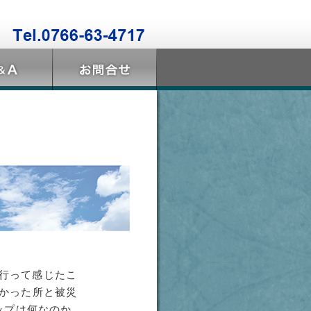
行って感じたこ
かった所と被災
ップは何なのか
、