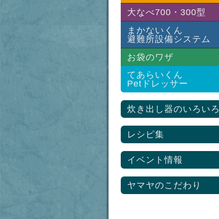
灯油バーナーセット
LPGバーナーセット
大なべ700・300型
基本セット
灯油バーナーセット
LPGバーナーセット
まかないくん
基本セット
避難所設備システム
灯油バーナーセット
LPGバーナーセット
30型鍋
お袋のワザ
灯油バーナーセット
避難所設備システム
プロ調理用具セット
50型鍋
水道ポンプ
てあらいくん
熱交換器
プロ調理用具セット
Petドレッサー
シャワールーム
85型平鍋
熱交換器
炊き出しキッチン
ステンレス蓋
炊き出し器のいろい
ヘッダー・ペアパイプ
85ℓ大ざる/二段式ボイル
足元暖房システム
ザル
石油給湯ボイラー
レシピ集
長把手ステンレスざる
プロ調理用具セット
熱交換器
イベント情報
ヤマヤのこだわり