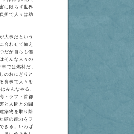
害に限らず世界
負担で人々は助
が大事だという
に合わせて備え
つだが自らも備
はそんな人々の
が車では燃料だ
、
しのおにぎりと
る食事で人々を
事はみんなやる
。
海トラフ・首都
害と人間との闘
建築物を取り除
た頭の能力をフ
できる。いわば
。単に炊き出し