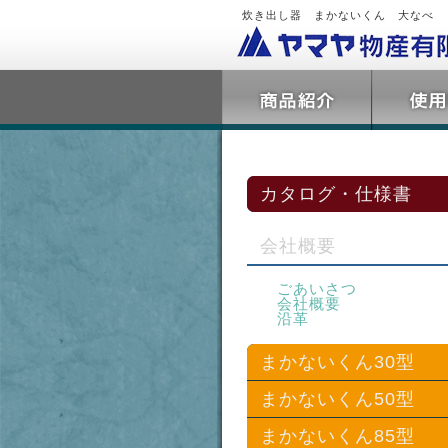
炊き出し器 まかないくん 大なべ
カタログ・仕様書
会社概要
ごあいさつ
会社概要
沿革
まかないくん30型
まかないくん50型
基本セット
LPGバーナーセット
まかないくん85型
基本セット