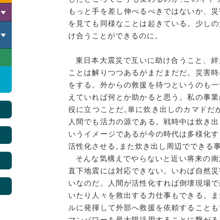
もっと手を差し伸べるべきではないか、災
を見ても同様なことは起きている。少しの
け合うことができるのに。
東日本大震災で互いに助け合うこと、絆
ことは解りつつあるがまだまだだ。災害時
をする。外からの救援を待つというのも一
えていれば何とか助かると思う。私の事業
ろ
役に立つことだ
。
単に炊き出しのカマドだ
人間でも活力の源である。戦時中は炊き出
いうイメージであるが今の時代は多様化す
活性化させる
。
また炊き出し周辺でできる
そんな気構えでやらないと近い将来の南
直下地震には対応できない。いわば自然災
いなのだ。人間が活性化すれば倒壊現場で
いたり人々を救出する力仕事もできる。ま
ルに発揮して外部へ救援を依頼することも
マンパワーを最大限活用することに繋がる