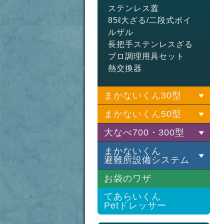
ステンレス蓋
85ℓ大ざる/二段式ボイ
ルザル
長把手ステンレスざる
プロ調理用具セット
熱交換器
まかないくん30型
まかないくん50型
基本セット
LPGバーナーセット
大なべ700・300型
基本セット
灯油バーナーセット
LPGバーナーセット
まかないくん
基本セット
避難所設備システム
灯油バーナーセット
LPGバーナーセット
お袋のワザ
灯油バーナーセット
避難所設備システム
30型鍋
水道ポンプ
てあらいくん
プロ調理用具セット
Petドレッサー
シャワールーム
50型鍋
熱交換器
炊き出しキッチン
プロ調理用具セット