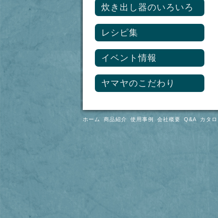
炊き出し器のいろいろ
ヘッダー・ペアパイプ
熱交換器
足元暖房システム
石油給湯ボイラー
レシピ集
イベント情報
ヤマヤのこだわり
ホーム
商品紹介
使用事例
会社概要
Q&A
カタロ