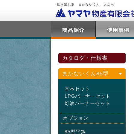
炊き出し器 まかないくん 大なべ
カタログ・仕様書
まかないくん85型
基本セット
LPGバーナーセット
灯油バーナーセット
オプション
85型平鍋