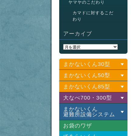
ヤマヤのこだわり
カマドに対するこだ
わり
アーカイブ
まかないくん30型
まかないくん50型
基本セット
LPGバーナーセット
まかないくん85型
基本セット
灯油バーナーセット
LPGバーナーセット
大なべ700・300型
基本セット
灯油バーナーセット
LPGバーナーセット
まかないくん
基本セット
避難所設備システム
灯油バーナーセット
LPGバーナーセット
30型鍋
お袋のワザ
灯油バーナーセット
避難所設備システム
プロ調理用具セット
50型鍋
水道ポンプ