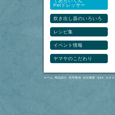
てあらいくん
熱交換器
プロ調理用具セット
Petドレッサー
シャワールーム
85型平鍋
熱交換器
炊き出しキッチン
ステンレス蓋
炊き出し器のいろいろ
ヘッダー・ペアパイプ
85ℓ大ざる/二段式ボイル
足元暖房システム
ザル
石油給湯ボイラー
レシピ集
長把手ステンレスざる
プロ調理用具セット
熱交換器
イベント情報
ヤマヤのこだわり
ホーム
商品紹介
使用事例
会社概要
Q&A
カタロ